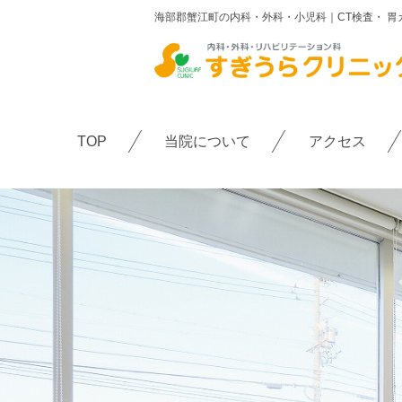
海部郡蟹江町の内科・外科・小児科｜CT検査・ 
TOP
すぎうらクリニッ
院長紹介
TOP
当院について
アクセス
診療・検査機器紹
交通アクセス
診療内容
＋
症状
＋
疾患
＋
よくあるご質問
お知らせ