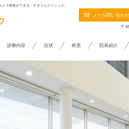
胃カメラ検査ができる「すぎうらクリニック」
メール問い合わ
クについて
〒4
診療内容
症状
疾患
院長紹介
介