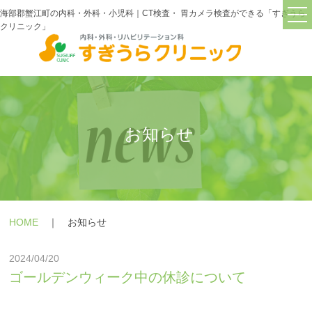
海部郡蟹江町の内科・外科・小児科｜CT検査・ 胃カメラ検査ができる「すぎうら
クリニック」
TOP
すぎうらクリニックについて
院長紹介
お知らせ
診療・検査機器紹介
交通アクセス
診療内容
＋
HOME
｜ お知らせ
症状
＋
2024/04/20
ゴールデンウィーク中の休診について
疾患
＋
よくあるご質問