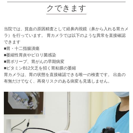
クできます
当院では、貧血の原因精査として経鼻内視鏡（鼻から入れる胃カメ
ラ）を行っています。 胃カメラでは以下のような異常を直接確認
できます
■胃・十二指腸潰瘍
■萎縮性胃炎やピロリ菌感染
■胃ポリープ、胃がんの早期病変
■ビタミンB12欠乏を招く胃粘膜の萎縮
胃カメラは、胃の状態を直接確認できる唯一の検査です。 出血の
有無だけでなく、再発リスクのある病変も見逃しません。