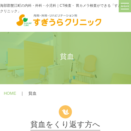
海部郡蟹江町の内科・外科・小児科｜CT検査・ 胃カメラ検査ができる「すぎうら
クリニック」
TOP
すぎうらクリニックについて
院長紹介
貧血
診療・検査機器紹介
交通アクセス
診療内容
＋
HOME
｜ 貧血
症状
＋
疾患
＋
貧血をくり返す方へ
よくあるご質問