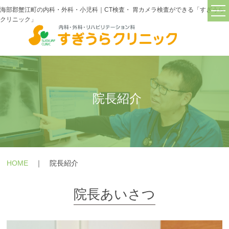
海部郡蟹江町の内科・外科・小児科｜CT検査・ 胃カメラ検査ができる「すぎうら
クリニック」
TOP
すぎうらクリニックについて
院長紹介
院長紹介
診療・検査機器紹介
交通アクセス
診療内容
＋
HOME
｜ 院長紹介
症状
＋
院長あいさつ
疾患
＋
よくあるご質問