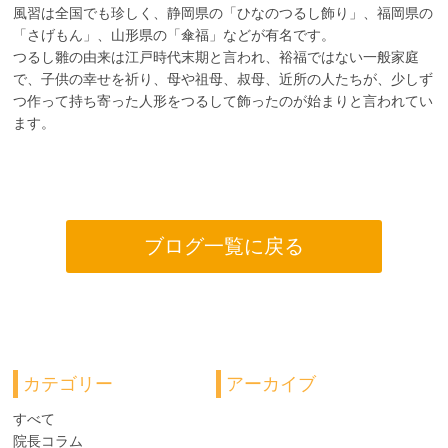
風習は全国でも珍しく、静岡県の「ひなのつるし飾り」、福岡県の
お知らせ
「さげもん」、山形県の「傘福」などが有名です。
つるし雛の由来は江戸時代末期と言われ、裕福ではない一般家庭
ブログ
で、子供の幸せを祈り、母や祖母、叔母、近所の人たちが、少しず
つ作って持ち寄った人形をつるして飾ったのが始まりと言われてい
採用情報
ます。
お問い合わせ
ブログ一覧に戻る
カテゴリー
アーカイブ
すべて
院長コラム