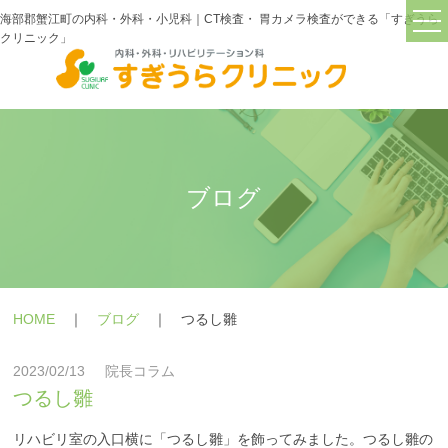
海部郡蟹江町の内科・外科・小児科｜CT検査・ 胃カメラ検査ができる「すぎうら
クリニック」
TOP
すぎうらクリニックについて
院長紹介
ブログ
診療・検査機器紹介
交通アクセス
診療内容
＋
HOME
｜
ブログ
｜ つるし雛
症状
＋
2023/02/13
院長コラム
つるし雛
疾患
＋
よくあるご質問
リハビリ室の入口横に「つるし雛」を飾ってみました。つるし雛の